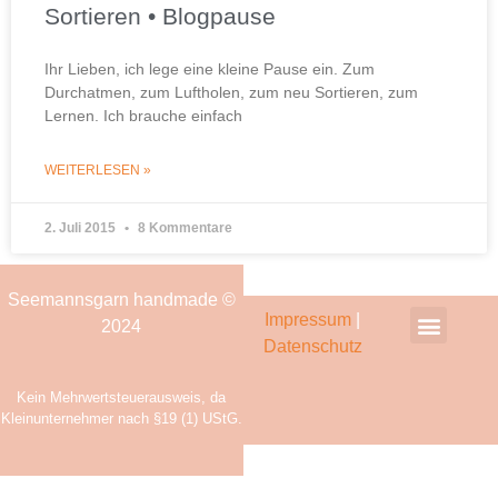
Sortieren • Blogpause
Ihr Lieben, ich lege eine kleine Pause ein. Zum
Durchatmen, zum Luftholen, zum neu Sortieren, zum
Lernen. Ich brauche einfach
WEITERLESEN »
2. Juli 2015
8 Kommentare
Seemannsgarn handmade ©
Impressum
|
2024
Datenschutz
Zahlung & Versand
Kein Mehrwertsteuerausweis, da
Kleinunternehmer nach §19 (1) UStG.