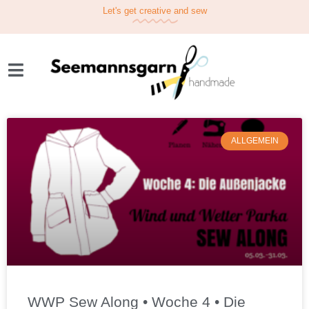
Let's get
creative
and sew
ALLGEMEIN
WWP Sew Along • Woche 4 • Die