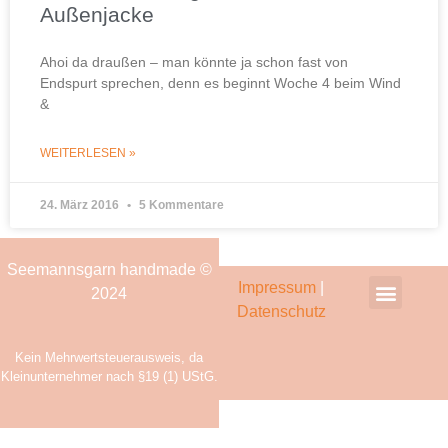
Außenjacke
Ahoi da draußen – man könnte ja schon fast von
Endspurt sprechen, denn es beginnt Woche 4 beim Wind
&
WEITERLESEN »
24. März 2016
5 Kommentare
Seemannsgarn handmade ©
Impressum
|
2024
Datenschutz
Zahlung & Versand
Kein Mehrwertsteuerausweis, da
Kleinunternehmer nach §19 (1) UStG.