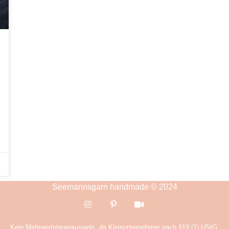
Seemannsgarn handmade © 2024
Kein Mehrwertsteuerausweis, da Kleinunternehmer nach §19 (1) UStG.