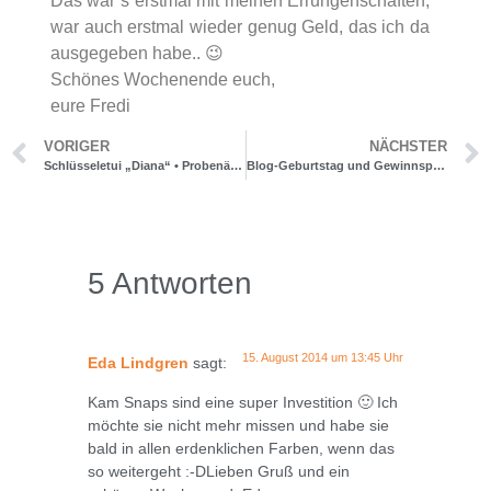
Das war’s erstmal mit meinen Errungenschaften,
war auch erstmal wieder genug Geld, das ich da
ausgegeben habe.. 😉
Schönes Wochenende euch,
eure Fredi
VORIGER
NÄCHSTER
Schlüsseletui „Diana“ • Probenähen
Blog-Geburtstag und Gewinnspiel ♥
5 Antworten
15. August 2014 um 13:45 Uhr
Eda Lindgren
sagt:
Kam Snaps sind eine super Investition 🙂 Ich
möchte sie nicht mehr missen und habe sie
bald in allen erdenklichen Farben, wenn das
so weitergeht :-DLieben Gruß und ein