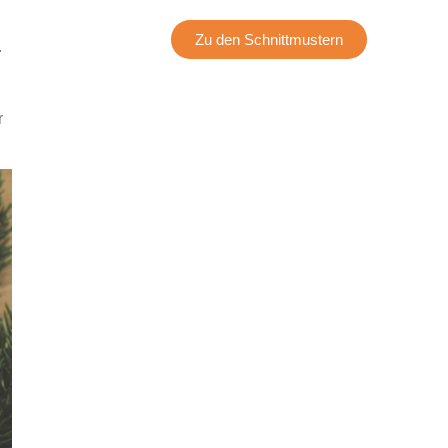
Zu den Schnittmustern
.
r