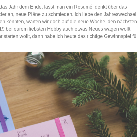
 das Jahr dem Ende, fasst man ein Resumé, denkt über das
eder an, neue Pläne zu schmieden. Ich liebe den Jahreswechsel
n könnten, warten wir doch auf die neue Woche, den nächsten
019 bei eurem liebsten Hobby auch etwas Neues wagen wollt
r starten wollt, dann habe ich heute das richtige Gewinnspiel fü