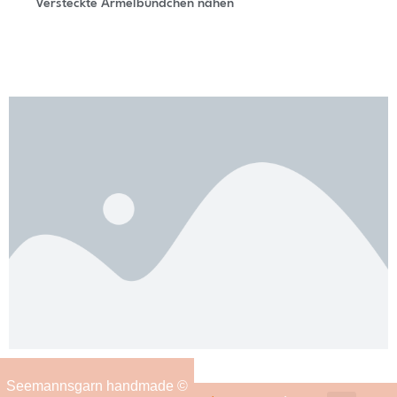
Versteckte Ärmelbündchen nähen
Seemannsgarn handmade ©