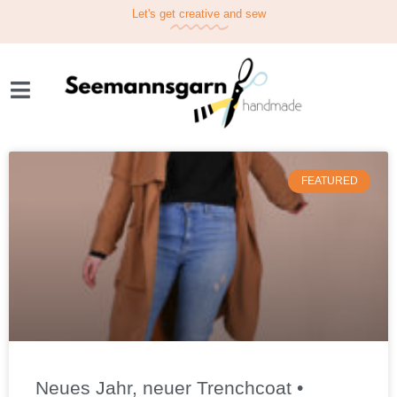
Let's get
creative
and sew
FEATURED
Neues Jahr, neuer Trenchcoat •