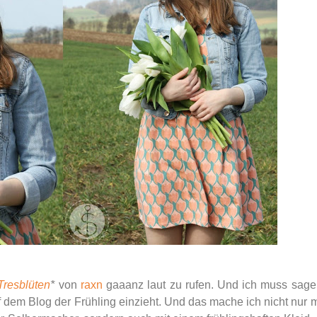
Tresblüten
*
von
raxn
gaaanz laut zu rufen. Und ich muss sage
uf dem Blog der Frühling einzieht. Und das mache ich nicht nur m